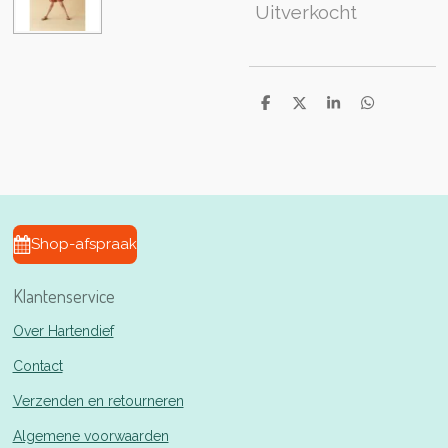
Uitverkocht
D
D
S
D
e
e
h
e
l
e
a
l
e
l
r
e
n
e
n
Shop-afspraak
Klantenservice
Over Hartendief
Contact
Verzenden en retourneren
Algemene voorwaarden