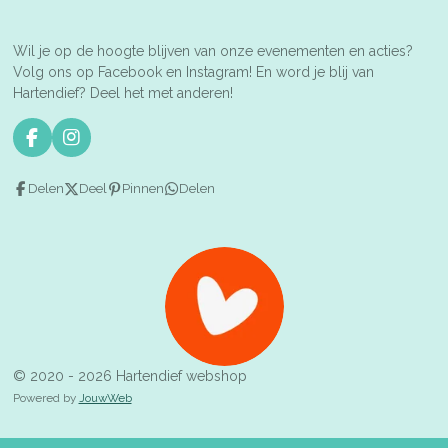
Wil je op de hoogte blijven van onze evenementen en acties?
Volg ons op Facebook en Instagram! En word je blij van
Hartendief? Deel het met anderen!
F
I
a
n
c
s
Delen
Deel
Pinnen
Delen
e
t
b
a
o
g
o
r
k
a
m
© 2020 - 2026 Hartendief webshop
Powered by
JouwWeb