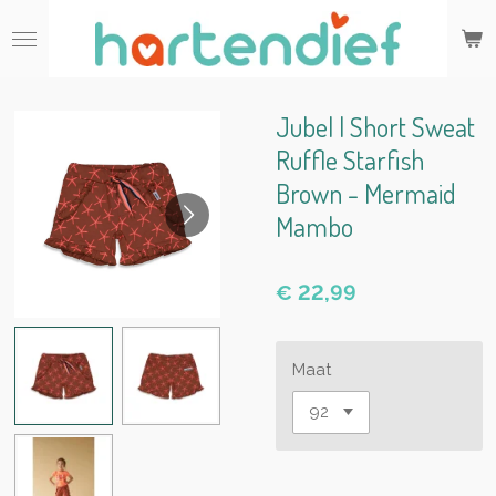
Ga
direct
naar
de
hoofdinhoud
Jubel | Short Sweat
Ruffle Starfish
Brown - Mermaid
Mambo
€ 22,99
Maat