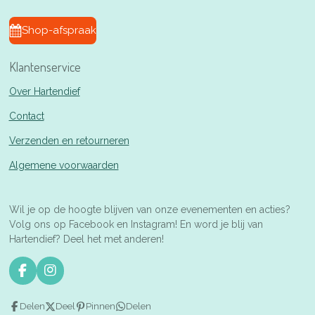
Shop-afspraak
Klantenservice
Over Hartendief
Contact
Verzenden en retourneren
Algemene voorwaarden
Wil je op de hoogte blijven van onze evenementen en acties?
Volg ons op Facebook en Instagram! En word je blij van
Hartendief? Deel het met anderen!
F
I
a
n
c
s
Delen
Deel
Pinnen
Delen
e
t