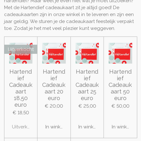
hartendief? Maar weet je even niet wat je moet uitzoeken?
Met de Hartendief cadeaukaart zit je altijd goed! De
cadeaukaarten zijn in onze winkel in te leveren en zijn een
jaar geldig. We sturen je de cadeaukaart feestelijk verpakt
toe. Zodat je het met veel plezier kunt weggeven.
Uitverkocht
Hartend
Hartend
Hartend
Hartend
ief
ief
ief
ief
Cadeauk
Cadeauk
Cadeauk
Cadeauk
aart
aart 20
aart 25
aart 50
18,50
euro
euro
euro
euro
€ 20,00
€ 25,00
€ 50,00
€ 18,50
Uitverkocht
In winkelwagen
In winkelwagen
In winkelwa