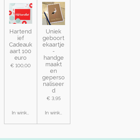
Hartend
Uniek
ief
geboort
Cadeauk
ekaartje
aart 100
-
euro
handge
maakt
€ 100,00
en
geperso
naliseer
d
€ 3,95
In winkelwagen
In winkelwagen