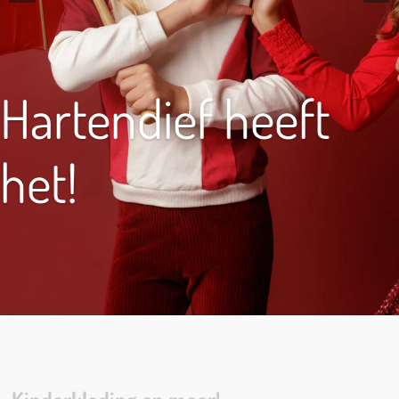
Hartendief heeft
het!