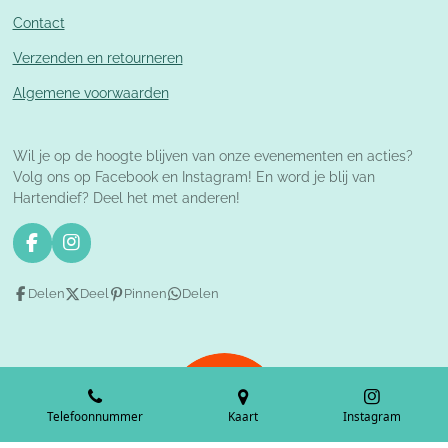
Contact
Verzenden en retourneren
Algemene voorwaarden
Wil je op de hoogte blijven van onze evenementen en acties?
Volg ons op Facebook en Instagram! En word je blij van
Hartendief? Deel het met anderen!
F
I
a
n
c
s
Delen
Deel
Pinnen
Delen
e
t
b
a
o
g
o
r
k
a
m
Telefoonnummer
Kaart
Instagram