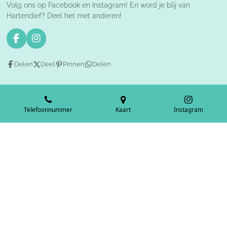
Volg ons op Facebook en Instagram! En word je blij van
Hartendief? Deel het met anderen!
F
I
a
n
c
s
Delen
Deel
Pinnen
Delen
e
t
b
a
o
g
o
r
k
a
Telefoonnummer
Kaart
Instagram
m
© 2020 - 2026 Hartendief webshop
Powered by
JouwWeb