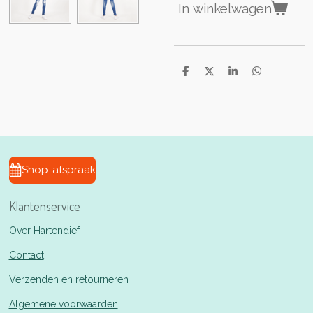
In winkelwagen
D
D
S
D
e
e
h
e
l
e
a
l
e
l
r
e
n
e
n
Shop-afspraak
Klantenservice
Over Hartendief
Contact
Verzenden en retourneren
Algemene voorwaarden