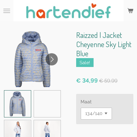
Ga
direct
naar
de
hoofdinhoud
Raizzed | Jacket
Cheyenne Sky Light
Blue
Sale!
€ 34,99
€ 59,99
Maat