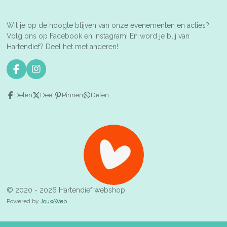
Wil je op de hoogte blijven van onze evenementen en acties?
Volg ons op Facebook en Instagram! En word je blij van
Hartendief? Deel het met anderen!
F
I
a
n
c
s
Delen
Deel
Pinnen
Delen
e
t
b
a
o
g
o
r
k
a
m
© 2020 - 2026 Hartendief webshop
Powered by
JouwWeb