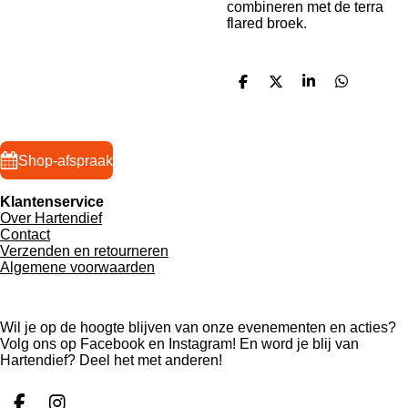
combineren met de terra
flared broek.
D
D
S
D
e
e
h
e
l
e
a
l
e
l
r
e
n
e
n
Shop-afspraak
Klantenservice
Over Hartendief
Contact
Verzenden en retourneren
Algemene voorwaarden
Wil je op de hoogte blijven van onze evenementen en acties?
Volg ons op Facebook en Instagram! En word je blij van
Hartendief? Deel het met anderen!