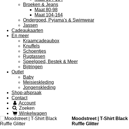
Broeken & Jeans
Maat 80-98
Maat 104-164
Ondergoed, Pyjama's & Swimwear
Jassen
Cadeaukaarten
En meer
Kraamcadeaubox
Knuffels
Schoentjes
Rugtassen
Speelgoed, Bestek & Meer
Bijtringen
Outlet
Baby
Meisjeskleding
Jongenskleding
Shop-afspraak
Contact
Account
Zoeken
Winkelwagen
Moodstreet | T-Shirt Black
Ruffle Glitter