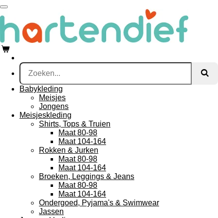
Ga
direct
naar
de
hoofdinhoud
Babykleding
Meisjes
Jongens
Meisjeskleding
Shirts, Tops & Truien
Maat 80-98
Maat 104-164
Rokken & Jurken
Maat 80-98
Maat 104-164
Broeken, Leggings & Jeans
Maat 80-98
Maat 104-164
Ondergoed, Pyjama's & Swimwear
Jassen