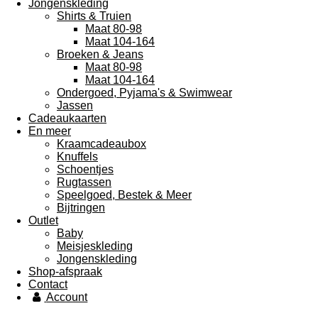
Jongenskleding
Shirts & Truien
Maat 80-98
Maat 104-164
Broeken & Jeans
Maat 80-98
Maat 104-164
Ondergoed, Pyjama's & Swimwear
Jassen
Cadeaukaarten
En meer
Kraamcadeaubox
Knuffels
Schoentjes
Rugtassen
Speelgoed, Bestek & Meer
Bijtringen
Outlet
Baby
Meisjeskleding
Jongenskleding
Shop-afspraak
Contact
Account