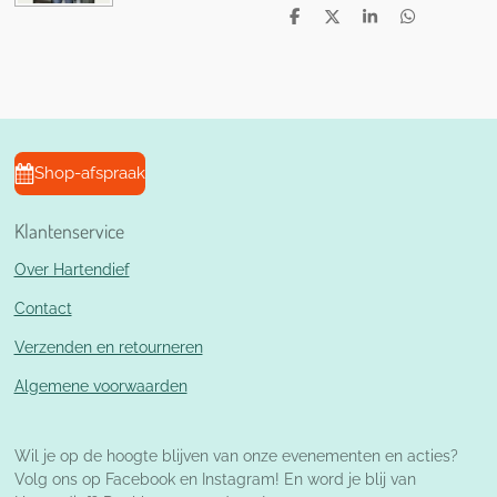
D
D
S
D
e
e
h
e
l
e
a
l
e
l
r
e
n
e
n
Shop-afspraak
Klantenservice
Over Hartendief
Contact
Verzenden en retourneren
Algemene voorwaarden
Wil je op de hoogte blijven van onze evenementen en acties?
Volg ons op Facebook en Instagram! En word je blij van