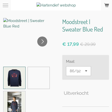
Ga
direct
naar
Moodstreet |
de
hoofdinhoud
Sweater Blue Red
€ 17,99
€ 29,99
Maat
Uitverkocht