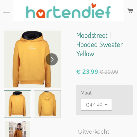
Ga
direct
naar
de
hoofdinhoud
Moodstreet |
Hooded Sweater
Yellow
€ 23,99
€ 39,99
Maat
Uitverkocht