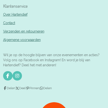
Klantenservice
Over Hartendief
Contact
Verzenden en retourneren
Algemene voorwaarden
Wil je op de hoogte blijven van onze evenementen en acties?
Volg ons op Facebook en Instagram! En word je blij van
Hartendief? Deel het met anderen!
F
I
a
n
c
s
Delen
Deel
Pinnen
Delen
e
t
b
a
o
g
o
r