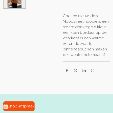
Cool en nieuw, deze
Moodstreet hoodie is een
stoere donkergele kleur.
Een klein borduur op de
voorkant in een warme
wit en de zwarte
binnencapuchon maken
de sweater helemaal af.
D
D
S
D
e
e
h
e
l
e
a
l
e
l
r
e
n
e
n
Shop-afspraak