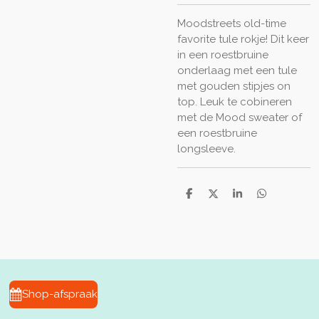
Moodstreets old-time
favorite tule rokje! Dit keer
in een roestbruine
onderlaag met een tule
met gouden stipjes on
top. Leuk te cobineren
met de Mood sweater of
een roestbruine
longsleeve.
D
D
S
D
e
e
h
e
l
e
a
l
e
l
r
e
n
e
n
Shop-afspraak