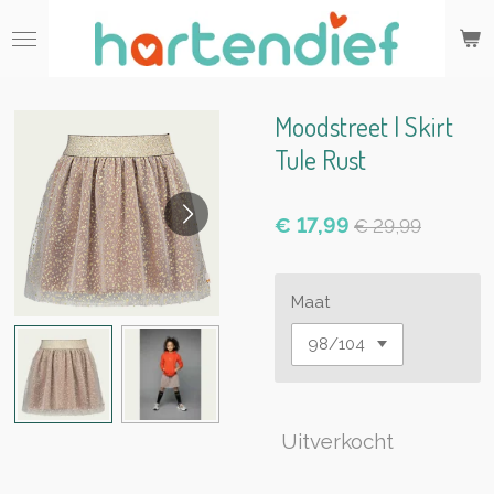
Ga
direct
naar
de
hoofdinhoud
Moodstreet | Skirt
Tule Rust
€ 17,99
€ 29,99
Maat
Uitverkocht