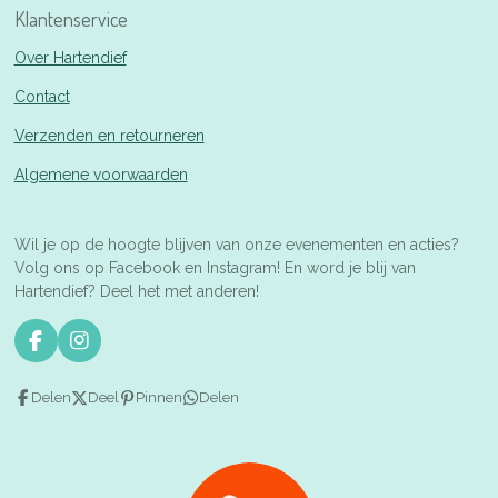
Klantenservice
Over Hartendief
Contact
Verzenden en retourneren
Algemene voorwaarden
Wil je op de hoogte blijven van onze evenementen en acties?
Volg ons op Facebook en Instagram! En word je blij van
Hartendief? Deel het met anderen!
F
I
a
n
c
s
Delen
Deel
Pinnen
Delen
e
t
b
a
o
g
o
r
k
a