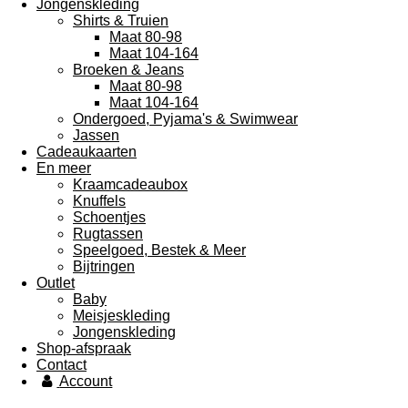
Jongenskleding
Shirts & Truien
Maat 80-98
Maat 104-164
Broeken & Jeans
Maat 80-98
Maat 104-164
Ondergoed, Pyjama's & Swimwear
Jassen
Cadeaukaarten
En meer
Kraamcadeaubox
Knuffels
Schoentjes
Rugtassen
Speelgoed, Bestek & Meer
Bijtringen
Outlet
Baby
Meisjeskleding
Jongenskleding
Shop-afspraak
Contact
Account