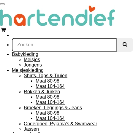
Ga
direct
naar
de
hoofdinhoud
Babykleding
Meisjes
Jongens
Meisjeskleding
Shirts, Tops & Truien
Maat 80-98
Maat 104-164
Rokken & Jurken
Maat 80-98
Maat 104-164
Broeken, Leggings & Jeans
Maat 80-98
Maat 104-164
Ondergoed, Pyjama's & Swimwear
Jassen