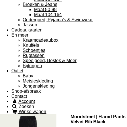
Broeken & Jeans
Maat 80-98
Maat 104-164
Ondergoed, Pyjama's & Swimwear
Jassen
Cadeaukaarten
En meer
Kraamcadeaubox
Knuffels
Schoentjes
Rugtassen
Speelgoed, Bestek & Meer
Bijtringen
Outlet
Baby
Meisjeskleding
Jongenskleding
Shop-afspraak
Contact
Account
Zoeken
Winkelwagen
Moodstreet | Flared Pants
Velvet Rib Black