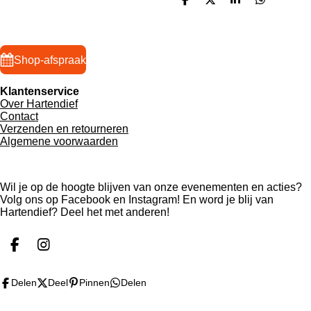
D
D
S
D
e
e
h
e
l
e
a
l
e
l
r
e
n
e
n
Shop-afspraak
Klantenservice
Over Hartendief
Contact
Verzenden en retourneren
Algemene voorwaarden
Wil je op de hoogte blijven van onze evenementen en acties?
Volg ons op Facebook en Instagram! En word je blij van
Hartendief? Deel het met anderen!
F
I
a
n
c
s
Delen
Deel
Pinnen
Delen
e
t
b
a