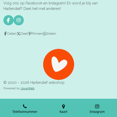
Volg ons op Facebook en Instagram! En word je blij van
Hartendief? Deel het met anderen!
F
I
a
n
c
s
Delen
Deel
Pinnen
Delen
e
t
b
a
o
g
o
r
k
a
m
© 2020 - 2026 Hartendief webshop
Powered by
JouwWeb
Telefoonnummer
Kaart
Instagram