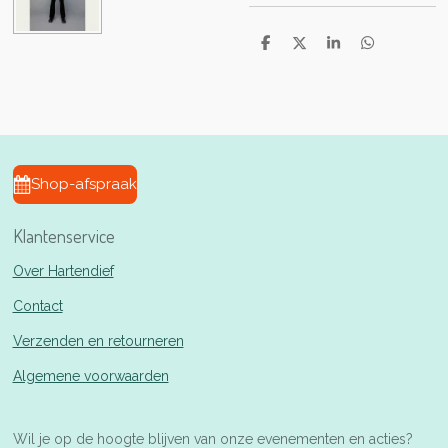
D
D
S
D
e
e
h
e
l
e
a
l
e
l
r
e
n
e
n
Shop-afspraak
Klantenservice
Over Hartendief
Contact
Verzenden en retourneren
Algemene voorwaarden
Wil je op de hoogte blijven van onze evenementen en acties?