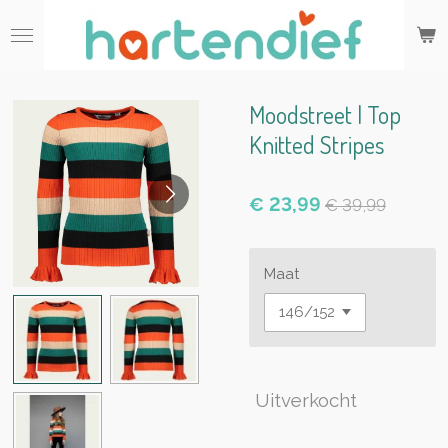
Ga
direct
naar
de
hoofdinhoud
Moodstreet | Top
Knitted Stripes
€ 23,99
€ 39,99
Maat
Uitverkocht