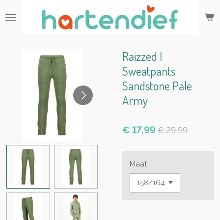
Ga
direct
naar
de
hoofdinhoud
Raizzed |
Sweatpants
Sandstone Pale
Army
€ 17,99
€ 29,99
Maat