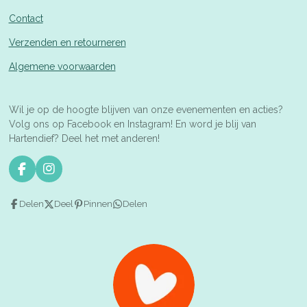
Contact
Verzenden en retourneren
Algemene voorwaarden
Wil je op de hoogte blijven van onze evenementen en acties?
Volg ons op Facebook en Instagram! En word je blij van
Hartendief? Deel het met anderen!
F
I
a
n
c
s
Delen
Deel
Pinnen
Delen
e
t
b
a
o
g
o
r
k
a
m