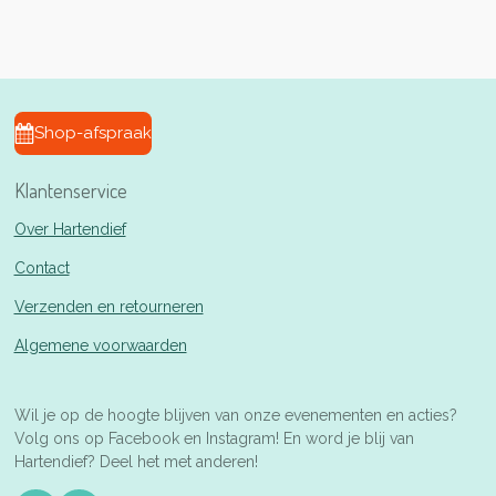
l
e
a
l
e
l
r
e
n
e
n
Shop-afspraak
Klantenservice
Over Hartendief
Contact
Verzenden en retourneren
Algemene voorwaarden
Wil je op de hoogte blijven van onze evenementen en acties?
Volg ons op Facebook en Instagram! En word je blij van
Hartendief? Deel het met anderen!