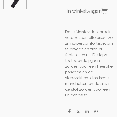
In winkelwagen
Deze Montevideo-broek
voldoet aan alle eisen: ze
zijn supercomfortabel om
te dragen en zien er
fantastisch uit. De taps
toelopende pijpen
zorgen voor een heerlijke
pasvorm en de
steekzakken, elastische
manchetten en details in
de stof zorgen voor een
unieke twist.
D
D
S
D
e
e
h
e