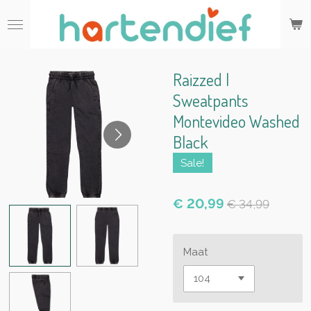
Ga
direct
naar
de
hoofdinhoud
Raizzed |
Sweatpants
Montevideo Washed
Black
Sale!
€ 20,99
€ 34,99
Maat