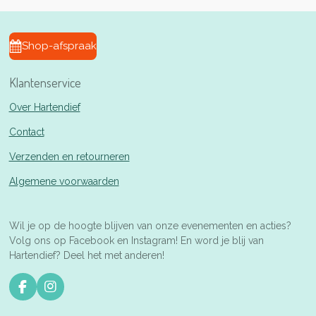
Shop-afspraak
Klantenservice
Over Hartendief
Contact
Verzenden en retourneren
Algemene voorwaarden
Wil je op de hoogte blijven van onze evenementen en acties?
Volg ons op Facebook en Instagram! En word je blij van
Hartendief? Deel het met anderen!
F
I
a
n