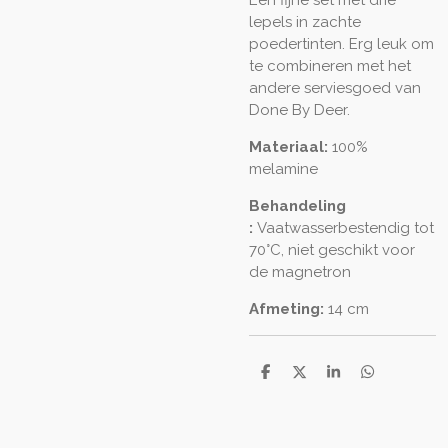
lepels in zachte
poedertinten. Erg leuk om
te combineren met het
andere serviesgoed van
Done By Deer.
Materiaal:
100%
melamine
Behandeling
:
Vaatwasserbestendig tot
70°C, niet geschikt voor
de magnetron
Afmeting:
14 cm
D
D
S
D
e
e
h
e
l
e
a
l
e
l
r
e
n
e
n