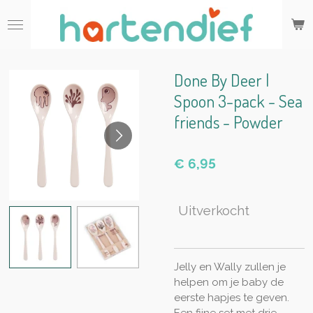
Ga
direct
naar
de
hoofdinhoud
Done By Deer |
Spoon 3-pack - Sea
friends - Powder
€ 6,95
Uitverkocht
Jelly en Wally zullen je
helpen om je baby de
eerste hapjes te geven.
Een fijne set met drie