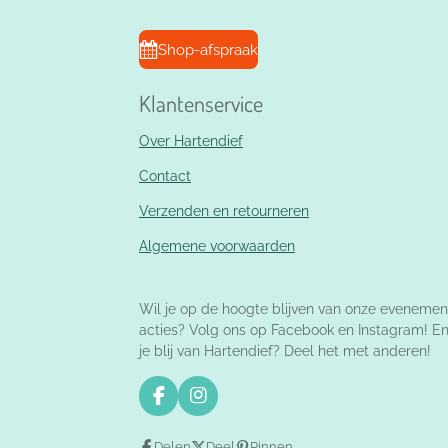
Shop-afspraak
Klantenservice
Over Hartendief
Contact
Verzenden en retourneren
Algemene voorwaarden
Wil je op de hoogte blijven van onze evenemen
acties? Volg ons op Facebook en Instagram! E
je blij van Hartendief? Deel het met anderen!
F
I
a
n
c
s
Delen
Deel
Pinnen