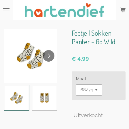
Ga
direct
naar
de
hoofdinhoud
Feetje | Sokken
Panter - Go Wild
€ 4,99
Maat
Uitverkocht