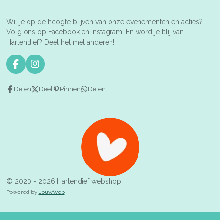
Wil je op de hoogte blijven van onze evenementen en acties?
Volg ons op Facebook en Instagram! En word je blij van
Hartendief? Deel het met anderen!
F
I
a
n
c
s
Delen
Deel
Pinnen
Delen
e
t
b
a
o
g
o
r
k
a
m
© 2020 - 2026 Hartendief webshop
Powered by
JouwWeb