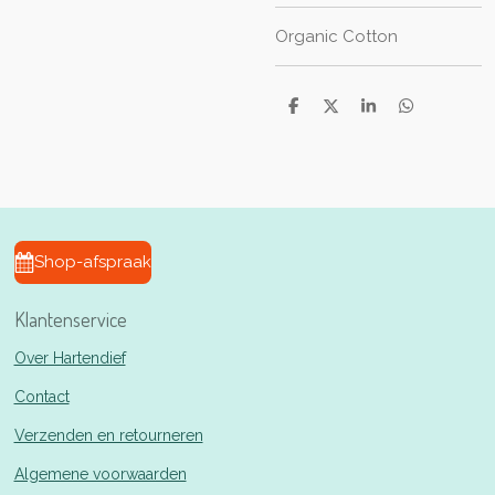
Organic Cotton
D
D
S
D
e
e
h
e
l
e
a
l
e
l
r
e
n
e
n
Shop-afspraak
Klantenservice
Over Hartendief
Contact
Verzenden en retourneren
Algemene voorwaarden