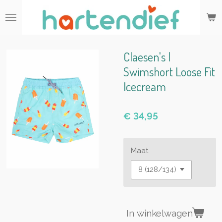
Ga
direct
naar
de
hoofdinhoud
Claesen's |
Swimshort Loose Fit
Icecream
€ 34,95
Maat
In winkelwagen