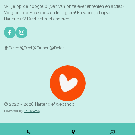
Wil je op de hoogte blijven van onze evenementen en acties?
Volg ons op Facebook en Instagram! En word je blij van
Hartendief? Deel het met anderen!
F
I
a
n
c
s
Delen
Deel
Pinnen
Delen
e
t
b
a
o
g
o
r
k
a
m
© 2020 - 2026 Hartendief webshop
Powered by
JouwWeb