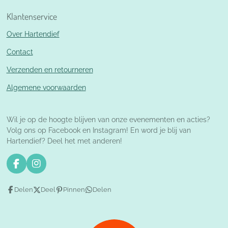
Klantenservice
Over Hartendief
Contact
Verzenden en retourneren
Algemene voorwaarden
Wil je op de hoogte blijven van onze evenementen en acties?
Volg ons op Facebook en Instagram! En word je blij van
Hartendief? Deel het met anderen!
F
I
a
n
c
s
Delen
Deel
Pinnen
Delen
e
t
b
a
o
g
o
r