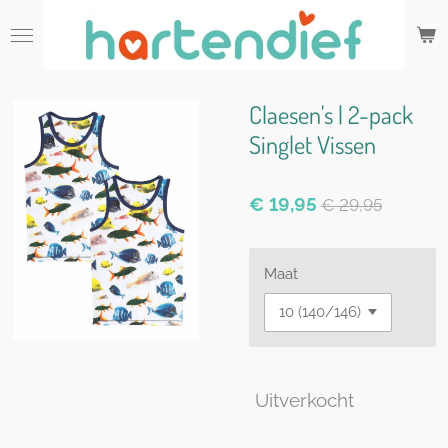
Ga
direct
naar
de
hoofdinhoud
Claesen's | 2-pack
Singlet Vissen
€ 19,95
€ 29,95
Maat
Uitverkocht