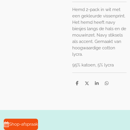
Hemd 2-pack in wit met
een gekleurde vissenprint.
Het hemd heeft navy
biesjes langs de hals en de
mouwinzet. Navy stiksels
als accent. Gemaakt van
hoogwaardige cotton
lycra.
95% katoen, 5% lycra
D
D
S
D
e
e
h
e
l
e
a
l
e
l
r
e
n
e
n
Shop-afspraak