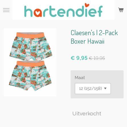
Ga
direct
naar
de
hoofdinhoud
Claesen's | 2-Pack
Boxer Hawaii
€ 9,95
€ 19,95
Maat
Uitverkocht