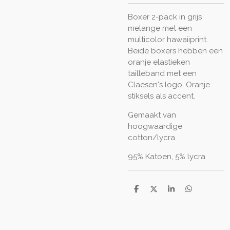
Boxer 2-pack in grijs
melange met een
multicolor hawaiiprint.
Beide boxers hebben een
oranje elastieken
tailleband met een
Claesen's logo. Oranje
stiksels als accent.
Gemaakt van
hoogwaardige
cotton/lycra
95% Katoen, 5% lycra
D
D
S
D
e
e
h
e
l
e
a
l
e
l
r
e
n
e
n