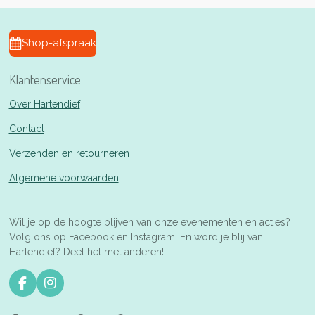
Shop-afspraak
Klantenservice
Over Hartendief
Contact
Verzenden en retourneren
Algemene voorwaarden
Wil je op de hoogte blijven van onze evenementen en acties?
Volg ons op Facebook en Instagram! En word je blij van
Hartendief? Deel het met anderen!
F
I
a
n
c
s