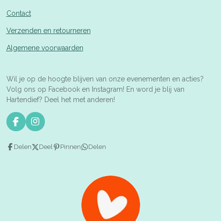
Contact
Verzenden en retourneren
Algemene voorwaarden
Wil je op de hoogte blijven van onze evenementen en acties?
Volg ons op Facebook en Instagram! En word je blij van
Hartendief? Deel het met anderen!
F
I
a
n
c
s
Delen
Deel
Pinnen
Delen
e
t
b
a
o
g
o
r
k
a
m