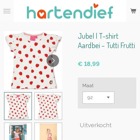
Ga
direct
naar
de
hoofdinhoud
Jubel | T-shirt
Aardbei - Tutti Frutti
€ 18,99
Maat
Uitverkocht