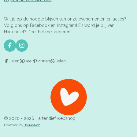
Wil je op de hoogte blijven van onze evenementen en acties?
Volg ons op Facebook en Instagram! En word je blij van
Hartendief? Deel het met anderen!
F
I
a
n
c
s
Delen
Deel
Pinnen
Delen
e
t
b
a
o
g
o
r
k
a
m
© 2020 - 2026 Hartendief webshop
Powered by
JouwWeb