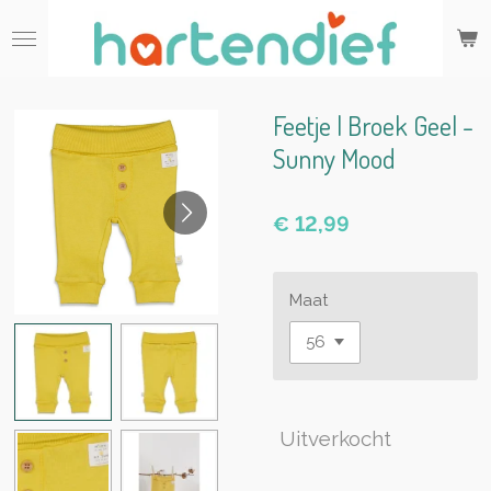
Ga
direct
naar
de
hoofdinhoud
Feetje | Broek Geel -
Sunny Mood
€ 12,99
Maat
Uitverkocht