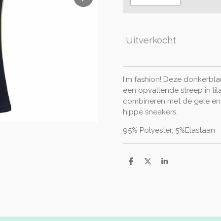
Uitverkocht
I'm fashion! Deze donkerbla
een opvallende streep in lil
combineren met de gele en li
hippe sneakers.
95% Polyester, 5%Elastaan
D
D
S
e
e
h
l
e
a
e
l
r
n
e