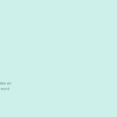
nten en
n word