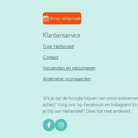
Shop-afspraak
Klantenservice
Over Hartendief
Contact
Verzenden en retourneren
Algemene voorwaarden
Wil je op de hoogte blijven van onze eveneme
acties? Volg ons op Facebook en Instagram! E
je blij van Hartendief? Deel het met anderen!
F
I
a
n