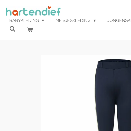
Ga
direct
naar
BABYKLEDING
MEISJESKLEDING
JONGENSK
de
hoofdinhoud