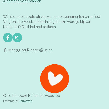
Algemene voorwaarden
Wil je op de hoogte blijven van onze evenementen en acties?
Volg ons op Facebook en Instagram! En word je blij van
Hartendief? Deel het met anderen!
F
I
a
n
c
s
Delen
Deel
Pinnen
Delen
e
t
b
a
o
g
o
r
k
a
m
© 2020 - 2026 Hartendief webshop
Powered by
JouwWeb