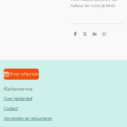
natuur en voor je kind.
D
D
S
D
e
e
h
e
l
e
a
l
e
l
r
e
n
e
n
Shop-afspraak
Klantenservice
Over Hartendief
Contact
Verzenden en retourneren