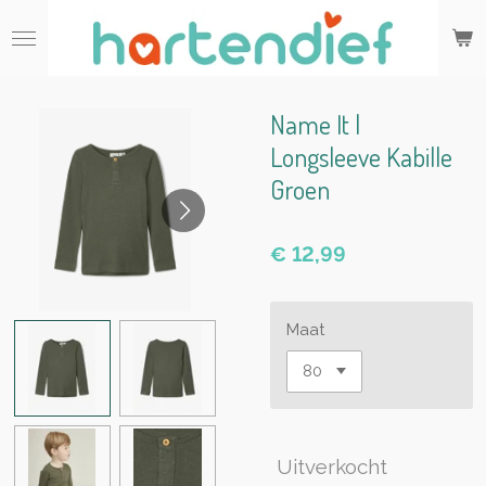
Ga
direct
naar
de
hoofdinhoud
Name It |
Longsleeve Kabille
Groen
€ 12,99
Maat
Uitverkocht