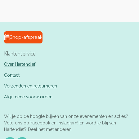
l
e
a
l
e
l
r
e
n
e
n
Shop-afspraak
Klantenservice
Over Hartendief
Contact
Verzenden en retourneren
Algemene voorwaarden
Wil je op de hoogte blijven van onze evenementen en acties?
Volg ons op Facebook en Instagram! En word je blij van
Hartendief? Deel het met anderen!