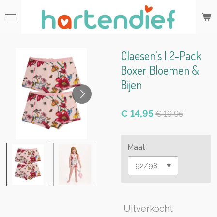
Ga
direct
naar
de
hoofdinhoud
Claesen's | 2-Pack
Boxer Bloemen &
Bijen
€ 14,95
€ 19,95
Maat
Uitverkocht