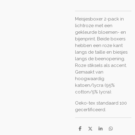
Meisjesboxer 2-pack in
lichtroze met een
gekleurde bloemen- en
bijenprint. Beide boxers
hebben een roze kant
langs de taille en biesjes
langs de beenopening.
Roze stiksels als accent.
Gemaakt van
hoogwaardig
katoen/lycra (95%
cotton/5% lycra).
Oeko-tex standaard 100
gecertificeerd.
D
D
S
D
e
e
h
e