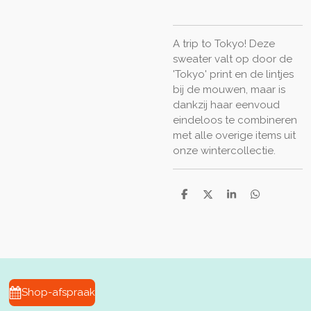
A trip to Tokyo! Deze
sweater valt op door de
'Tokyo' print en de lintjes
bij de mouwen, maar is
dankzij haar eenvoud
eindeloos te combineren
met alle overige items uit
onze wintercollectie.
D
D
S
D
e
e
h
e
l
e
a
l
e
l
r
e
n
e
n
Shop-afspraak