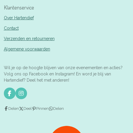
Klantenservice
Over Hartendief
Contact
Verzenden en retourneren
Algemene voorwaarden
Wil je op de hoogte blijven van onze evenementen en acties?
Volg ons op Facebook en Instagram! En word je blij van
Hartendief? Deel het met anderen!
F
I
a
n
c
s
Delen
Deel
Pinnen
Delen
e
t
b
a
o
g
o
r