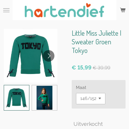
Ga
direct
naar
de
hoofdinhoud
Little Miss Juliette |
Sweater Groen
Tokyo
€ 15,99
€ 39,99
Maat
Uitverkocht