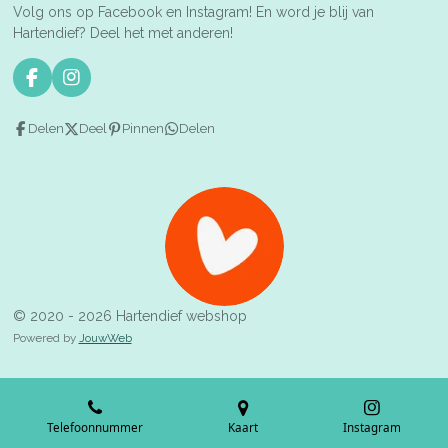
Volg ons op Facebook en Instagram! En word je blij van
Hartendief? Deel het met anderen!
F
I
a
n
c
s
Delen
Deel
Pinnen
Delen
e
t
b
a
o
g
o
r
k
a
m
© 2020 - 2026 Hartendief webshop
Powered by
JouwWeb
Telefoonnummer
Kaart
Instagram