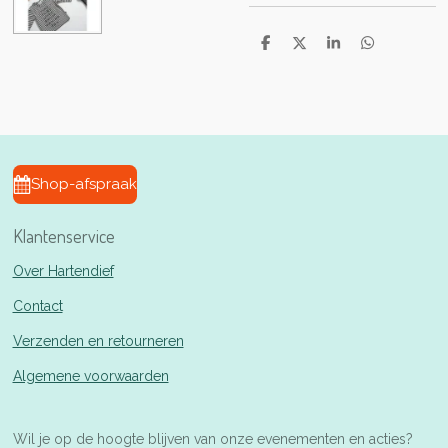
D
D
S
D
e
e
h
e
l
e
a
l
e
l
r
e
n
e
n
Shop-afspraak
Klantenservice
Over Hartendief
Contact
Verzenden en retourneren
Algemene voorwaarden
Wil je op de hoogte blijven van onze evenementen en acties?