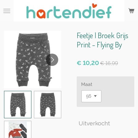
Ga
direct
naar
de
hoofdinhoud
Feetje | Broek Grijs
Print - Flying By
€ 10,20
€ 16,99
Maat
Uitverkocht