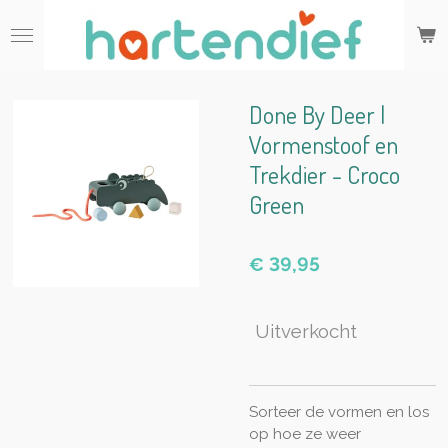
Ga
direct
naar
de
hoofdinhoud
Done By Deer |
Vormenstoof en
Trekdier - Croco
Green
€ 39,95
Uitverkocht
Sorteer de vormen en los
op hoe ze weer