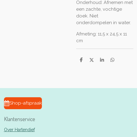
Onderhoud: Afnemen met
een zachte, vochtige
doek. Niet
onderdompelen in water.
Afmeting: 11,5 x 24,5 x 11
cm
D
D
S
D
e
e
h
e
l
e
a
l
e
l
r
e
n
e
n
Shop-afspraak
Klantenservice
Over Hartendief