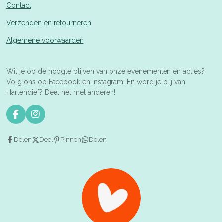
Contact
Verzenden en retourneren
Algemene voorwaarden
Wil je op de hoogte blijven van onze evenementen en acties?
Volg ons op Facebook en Instagram! En word je blij van
Hartendief? Deel het met anderen!
F
I
a
n
c
s
Delen
Deel
Pinnen
Delen
e
t
b
a
o
g
o
r
k
a
m