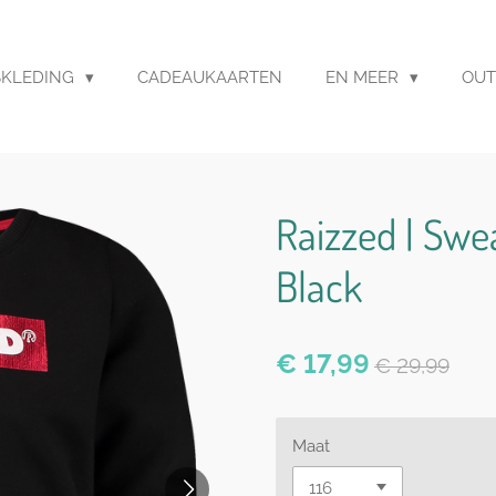
SKLEDING
CADEAUKAARTEN
EN MEER
OUT
Raizzed | Swe
Black
€ 17,99
€ 29,99
Maat