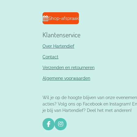
Shop-afspraak
Klantenservice
Over Hartendief
Contact
Verzenden en retourneren
Algemene voorwaarden
Wil je op de hoogte blijven van onze evenemen
acties? Volg ons op Facebook en Instagram! E
je blij van Hartendief? Deel het met anderen!
F
I
a
n