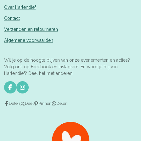
Over Hartendief
Contact
Verzenden en retourneren
Algemene voorwaarden
Wil je op de hoogte blijven van onze evenementen en acties?
Volg ons op Facebook en Instagram! En word je blij van
Hartendief? Deel het met anderen!
F
I
a
n
c
s
Delen
Deel
Pinnen
Delen
e
t
b
a
o
g
o
r
k
a
m