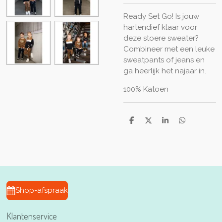
Ready Set Go! Is jouw
hartendief klaar voor
deze stoere sweater?
Combineer met een leuke
sweatpants of jeans en
ga heerlijk het najaar in.
100% Katoen
D
D
S
D
e
e
h
e
l
e
a
l
e
l
r
e
n
e
n
Shop-afspraak
Klantenservice