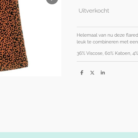
Uitverkocht
Helemaal van nu deze flared pa
leuk te combineren met een 
36% Viscose, 60% Katoen, 4%
D
D
S
e
e
h
l
e
a
e
l
r
n
e