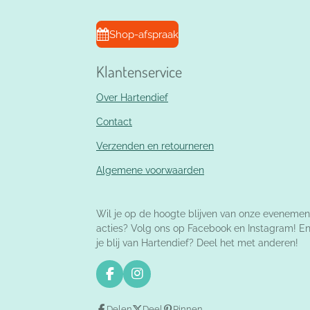
Shop-afspraak
Klantenservice
Over Hartendief
Contact
Verzenden en retourneren
Algemene voorwaarden
Wil je op de hoogte blijven van onze evenemen
acties? Volg ons op Facebook en Instagram! E
je blij van Hartendief? Deel het met anderen!
F
I
a
n
c
s
Delen
Deel
Pinnen