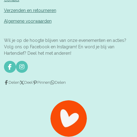
Verzenden en retourneren
Algemene voorwaarden
Wil je op de hoogte blijven van onze evenementen en acties?
Volg ons op Facebook en Instagram! En word je blij van
Hartendief? Deel het met anderen!
F
I
a
n
c
s
Delen
Deel
Pinnen
Delen
e
t
b
a
o
g
o
r
k
a
m