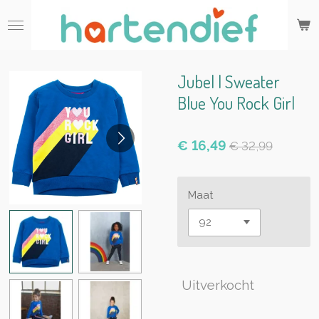
Ga
direct
naar
de
hoofdinhoud
Jubel | Sweater
Blue You Rock Girl
€ 16,49
€ 32,99
Maat
Uitverkocht