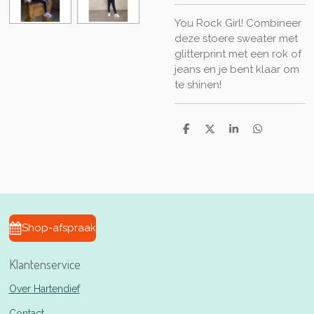
You Rock Girl! Combineer
deze stoere sweater met
glitterprint met een rok of
jeans en je bent klaar om
te shinen!
D
D
S
D
e
e
h
e
l
e
a
l
e
l
r
e
n
e
n
Shop-afspraak
Klantenservice
Over Hartendief
Contact