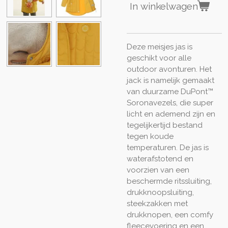
In winkelwagen
Deze meisjes jas is
geschikt voor alle
outdoor avonturen. Het
jack is namelijk gemaakt
van duurzame DuPont™
Soronavezels, die super
licht en ademend zijn en
tegelijkertijd bestand
tegen koude
temperaturen. De jas is
waterafstotend en
voorzien van een
beschermde ritssluiting,
drukknoopsluiting,
steekzakken met
drukknopen, een comfy
fleecevoering en een