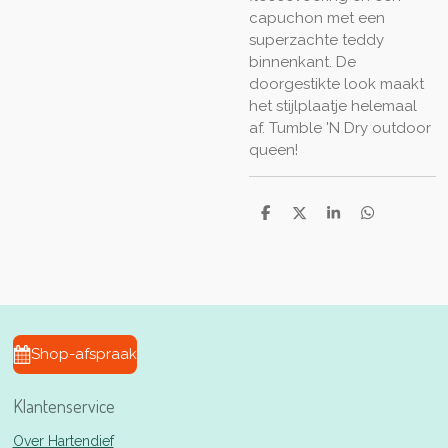
capuchon met een
superzachte teddy
binnenkant. De
doorgestikte look maakt
het stijlplaatje helemaal
af. Tumble 'N Dry outdoor
queen!
D
D
S
D
e
e
h
e
l
e
a
l
e
l
r
e
n
e
n
Shop-afspraak
Klantenservice
Over Hartendief