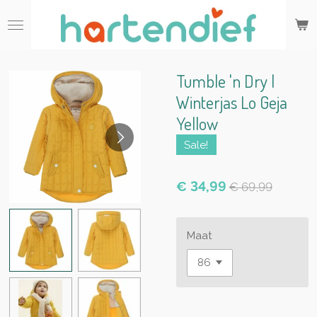
Ga
direct
naar
de
hoofdinhoud
Tumble 'n Dry |
Winterjas Lo Geja
Yellow
Sale!
€ 34,99
€ 69,99
Maat