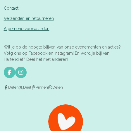
Contact
Verzenden en retourneren
Algemene voorwaarden
Wil je op de hoogte blijven van onze evenementen en acties?
Volg ons op Facebook en Instagram! En word je blij van
Hartendief? Deel het met anderen!
F
I
a
n
c
s
Delen
Deel
Pinnen
Delen
e
t
b
a
o
g
o
r
k
a
m