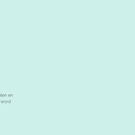
nten en
n word