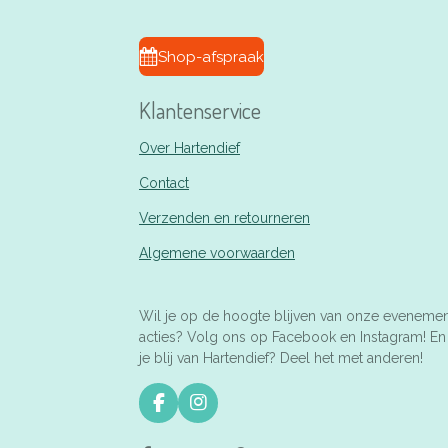
Shop-afspraak
Klantenservice
Over Hartendief
Contact
Verzenden en retourneren
Algemene voorwaarden
Wil je op de hoogte blijven van onze eveneme
acties? Volg ons op Facebook en Instagram! E
je blij van Hartendief? Deel het met anderen!
F
I
a
n
c
s