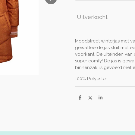
Uitverkocht
Moodstreet winterjas met va
gewatteerde jas sluit met e
voorkant. De uiteinden va
super comfy! De jas is gewa
binnenzak, is gevoerd met e
100% Polyester
D
D
S
e
e
h
l
e
a
e
l
r
n
e