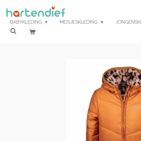
Ga
direct
naar
BABYKLEDING
MEISJESKLEDING
JONGENSK
de
hoofdinhoud