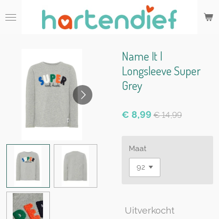
Ga
direct
naar
de
hoofdinhoud
Name It |
Longsleeve Super
Grey
€ 8,99
€ 14,99
Maat
Uitverkocht