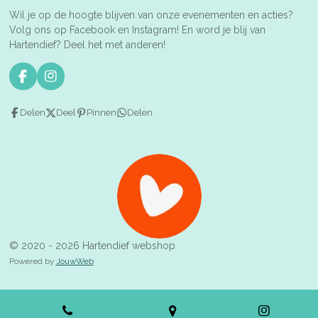
Wil je op de hoogte blijven van onze evenementen en acties?
Volg ons op Facebook en Instagram! En word je blij van
Hartendief? Deel het met anderen!
F
I
a
n
c
s
Delen
Deel
Pinnen
Delen
e
t
b
a
o
g
o
r
k
a
m
© 2020 - 2026 Hartendief webshop
Powered by
JouwWeb