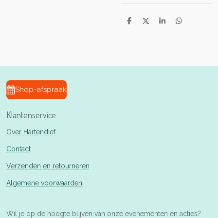
D
D
S
D
e
e
h
e
l
e
a
l
e
l
r
e
n
e
n
Shop-afspraak
Klantenservice
Over Hartendief
Contact
Verzenden en retourneren
Algemene voorwaarden
Wil je op de hoogte blijven van onze evenementen en acties?