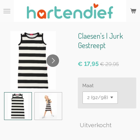
Ga
direct
naar
de
hoofdinhoud
Claesen's | Jurk
Gestreept
€ 17,95
€ 29,95
Maat
Uitverkocht