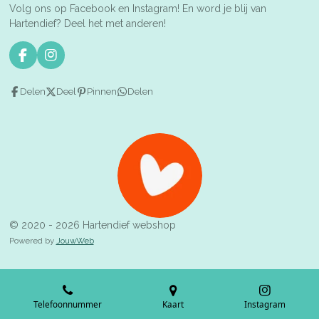
Volg ons op Facebook en Instagram! En word je blij van
Hartendief? Deel het met anderen!
F
I
a
n
c
s
Delen
Deel
Pinnen
Delen
e
t
b
a
o
g
o
r
k
a
m
© 2020 - 2026 Hartendief webshop
Powered by
JouwWeb
Telefoonnummer
Kaart
Instagram