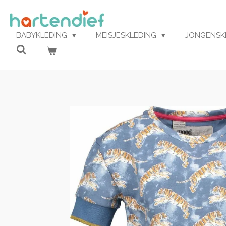
Ga
direct
naar
BABYKLEDING
MEISJESKLEDING
JONGENSK
de
hoofdinhoud