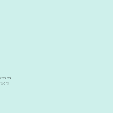
nten en
n word