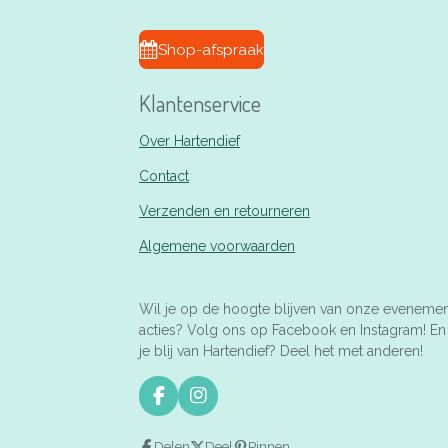
Shop-afspraak
Klantenservice
Over Hartendief
Contact
Verzenden en retourneren
Algemene voorwaarden
Wil je op de hoogte blijven van onze eveneme
acties? Volg ons op Facebook en Instagram! E
je blij van Hartendief? Deel het met anderen!
F
I
a
n
c
s
Delen
Deel
Pinnen