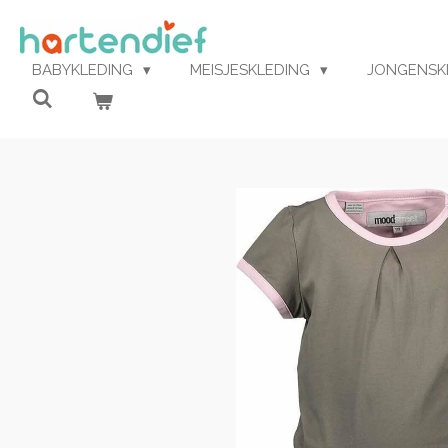
Ga
direct
naar
BABYKLEDING
MEISJESKLEDING
JONGENSK
de
hoofdinhoud