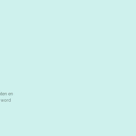
nten en
n word