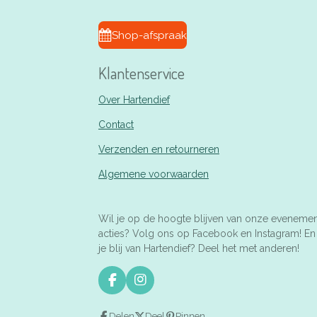
Shop-afspraak
Klantenservice
Over Hartendief
Contact
Verzenden en retourneren
Algemene voorwaarden
Wil je op de hoogte blijven van onze eveneme
acties? Volg ons op Facebook en Instagram! E
je blij van Hartendief? Deel het met anderen!
F
I
a
n
c
s
Delen
Deel
Pinnen