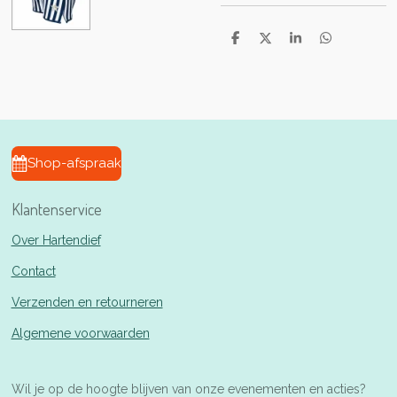
D
D
S
D
e
e
h
e
l
e
a
l
e
l
r
e
n
e
n
Shop-afspraak
Klantenservice
Over Hartendief
Contact
Verzenden en retourneren
Algemene voorwaarden
Wil je op de hoogte blijven van onze evenementen en acties?