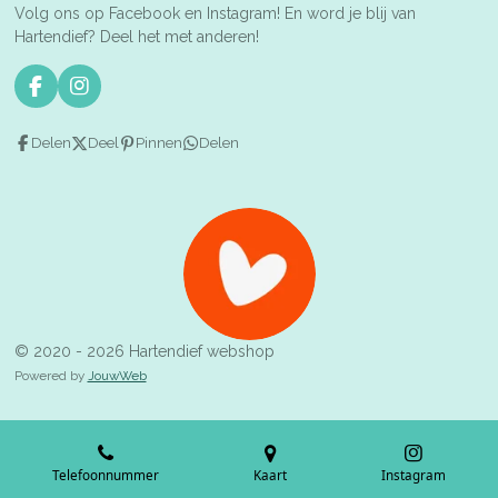
Volg ons op Facebook en Instagram! En word je blij van
Hartendief? Deel het met anderen!
F
I
a
n
c
s
Delen
Deel
Pinnen
Delen
e
t
b
a
o
g
o
r
k
a
m
© 2020 - 2026 Hartendief webshop
Powered by
JouwWeb
Telefoonnummer
Kaart
Instagram