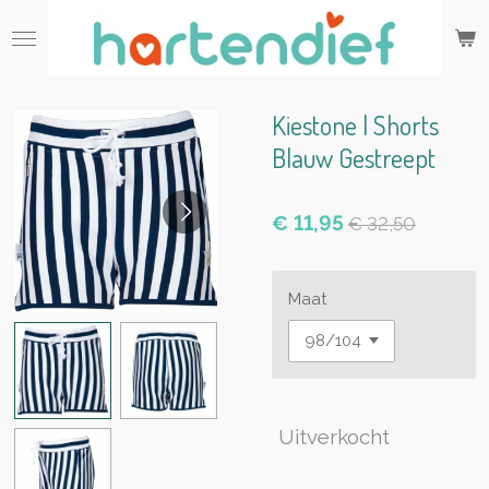
Ga
direct
naar
de
hoofdinhoud
Kiestone | Shorts
Blauw Gestreept
€ 11,95
€ 32,50
Maat
Uitverkocht