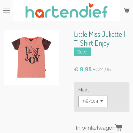
Ga
direct
naar
de
hoofdinhoud
Little Miss Juliette |
T-Shirt Enjoy
Sale!
€ 9,95
€ 24,95
Maat
In winkelwagen