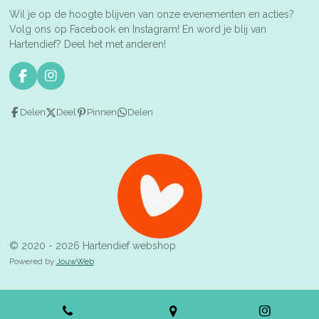
Wil je op de hoogte blijven van onze evenementen en acties?
Volg ons op Facebook en Instagram! En word je blij van
Hartendief? Deel het met anderen!
F
I
a
n
c
s
Delen
Deel
Pinnen
Delen
e
t
b
a
o
g
o
r
k
a
m
© 2020 - 2026 Hartendief webshop
Powered by
JouwWeb