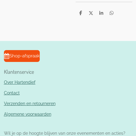
D
D
S
D
e
e
h
e
l
e
a
l
e
l
r
e
n
e
n
Shop-afspraak
Klantenservice
Over Hartendief
Contact
Verzenden en retourneren
Algemene voorwaarden
Wil je op de hoogte blijven van onze evenementen en acties?