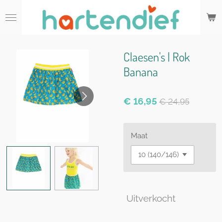
Ga
direct
naar
de
hoofdinhoud
Claesen's | Rok
Banana
€ 16,95
€ 24,95
Maat
Uitverkocht