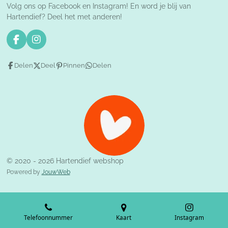
Volg ons op Facebook en Instagram! En word je blij van
Hartendief? Deel het met anderen!
F
I
a
n
c
s
Delen
Deel
Pinnen
Delen
e
t
b
a
o
g
o
r
k
a
m
© 2020 - 2026 Hartendief webshop
Powered by
JouwWeb
Telefoonnummer
Kaart
Instagram