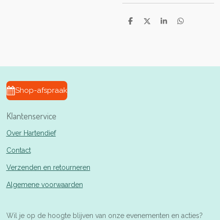
D
D
S
D
e
e
h
e
l
e
a
l
e
l
r
e
n
e
n
Shop-afspraak
Klantenservice
Over Hartendief
Contact
Verzenden en retourneren
Algemene voorwaarden
Wil je op de hoogte blijven van onze evenementen en acties?