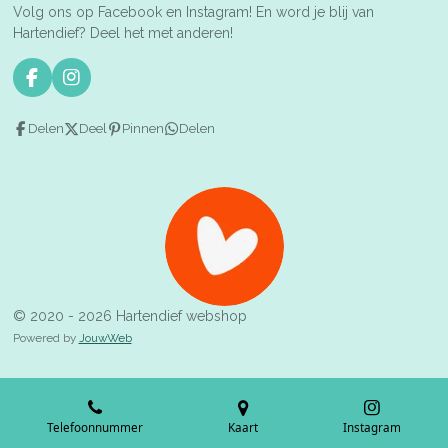
Volg ons op Facebook en Instagram! En word je blij van
Hartendief? Deel het met anderen!
F
I
a
n
c
s
Delen
Deel
Pinnen
Delen
e
t
b
a
o
g
o
r
k
a
m
© 2020 - 2026 Hartendief webshop
Powered by
JouwWeb
Telefoonnummer
Kaart
Instagram