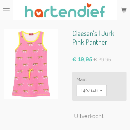
Ga
direct
naar
de
hoofdinhoud
Claesen's | Jurk
Pink Panther
€ 19,95
€ 29,95
Maat
Uitverkocht