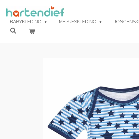
Ga
direct
naar
BABYKLEDING
MEISJESKLEDING
JONGENSK
de
hoofdinhoud