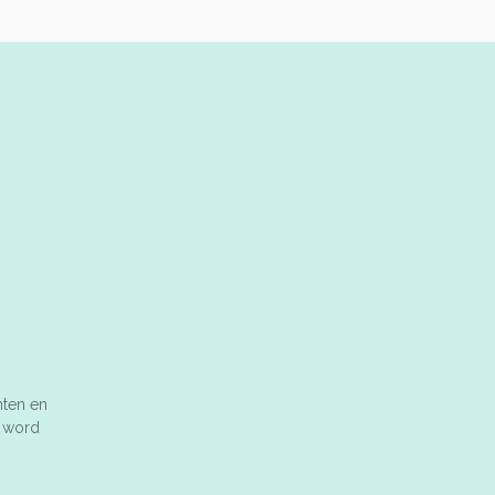
nten en
n word