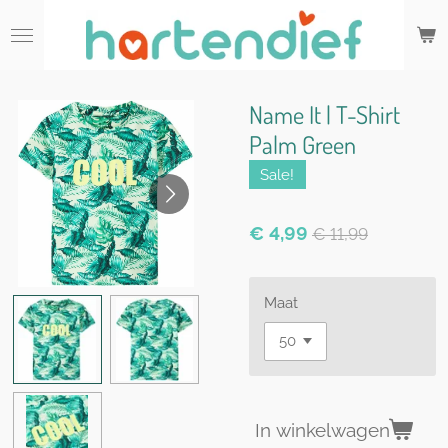
Ga
direct
naar
de
hoofdinhoud
Name It | T-Shirt
Palm Green
Sale!
€ 4,99
€ 11,99
Maat
In winkelwagen