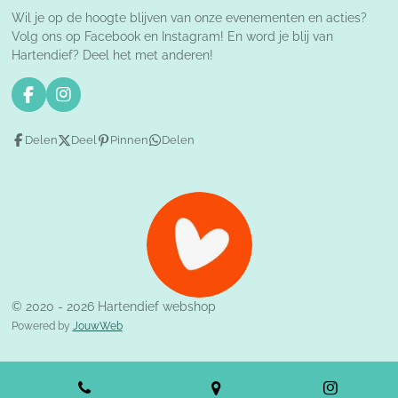
Wil je op de hoogte blijven van onze evenementen en acties?
Volg ons op Facebook en Instagram! En word je blij van
Hartendief? Deel het met anderen!
F
I
a
n
c
s
Delen
Deel
Pinnen
Delen
e
t
b
a
o
g
o
r
k
a
m
© 2020 - 2026 Hartendief webshop
Powered by
JouwWeb