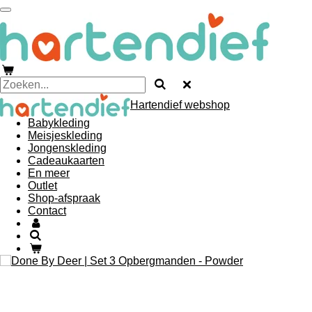
Ga
direct
naar
de
hoofdinhoud
Hartendief webshop
Babykleding
Meisjeskleding
Jongenskleding
Cadeaukaarten
En meer
Outlet
Shop-afspraak
Contact