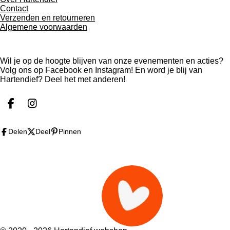
Contact
Verzenden en retourneren
Algemene voorwaarden
Wil je op de hoogte blijven van onze evenementen en acties?
Volg ons op Facebook en Instagram! En word je blij van
Hartendief? Deel het met anderen!
F
I
a
n
c
s
Delen
Deel
Pinnen
e
t
b
a
o
g
o
r
k
a
m