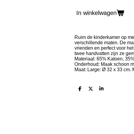
In winkelwagen
Ruim de kinderkamer op met 
verschillende maten. De mand
vrienden en perfect voor he
twee handvatten zijn ze gem
Materiaal: 65% Katoen, 35%
Onderhoud: Maak schoon met
Maat: Large: Ø 32 x 33 cm. 
D
D
S
e
e
h
l
e
a
e
l
r
n
e