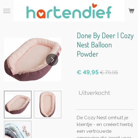
Ga
direct
naar
de
hoofdinhoud
Done By Deer | Cozy
Nest Balloon
Powder
€ 49,95
€ 79,95
Uitverkocht
De Cozy Nest omhult je
kleintje - en creëert hierbij
een vertrouwde
omgeving die zorgt voor