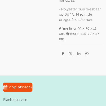
handwas.
- Polyester buis: wasbaar
op 60 ° C. Niet in de
droger. Niet stomen.
Afmeting
: 93 x 50 x 12
cm. Binnenmaat: 70 x 27
cm.
D
D
S
D
e
e
h
e
l
e
a
l
e
l
r
e
n
e
n
Shop-afspraak
Klantenservice