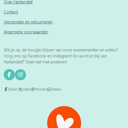
Over Hartendief
Contact
Verzenden en retourneren
Algemene voorwaarden
Wil je op de hoogte blijven van onze evenementen en acties?
Volg ons op Facebook en Instagram! En word je blij van
Hartendief? Deel het met anderen!
F
I
a
n
c
s
Delen
Deel
Pinnen
Delen
e
t
b
a
o
g
o
r
k
a
m