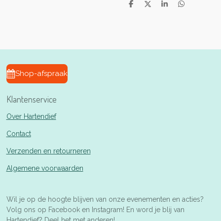
D
D
S
D
e
e
h
e
l
e
a
l
e
l
r
e
n
e
n
Shop-afspraak
Klantenservice
Over Hartendief
Contact
Verzenden en retourneren
Algemene voorwaarden
Wil je op de hoogte blijven van onze evenementen en acties?
Volg ons op Facebook en Instagram! En word je blij van
Hartendief? Deel het met anderen!