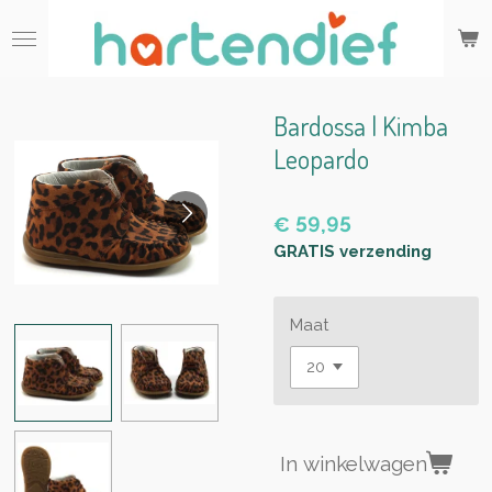
Ga
direct
naar
de
hoofdinhoud
Bardossa | Kimba
Leopardo
€ 59,95
GRATIS verzending
Maat
In winkelwagen