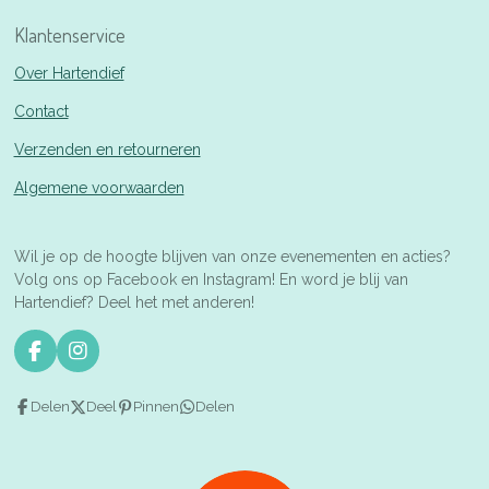
Klantenservice
Over Hartendief
Contact
Verzenden en retourneren
Algemene voorwaarden
Wil je op de hoogte blijven van onze evenementen en acties?
Volg ons op Facebook en Instagram! En word je blij van
Hartendief? Deel het met anderen!
F
I
a
n
c
s
Delen
Deel
Pinnen
Delen
e
t
b
a
o
g
o
r