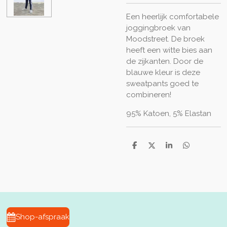
Een heerlijk comfortabele
joggingbroek van
Moodstreet. De broek
heeft een witte bies aan
de zijkanten. Door de
blauwe kleur is deze
sweatpants goed te
combineren!
95% Katoen, 5% Elastan
D
D
S
D
e
e
h
e
l
e
a
l
e
l
r
e
n
e
n
Shop-afspraak