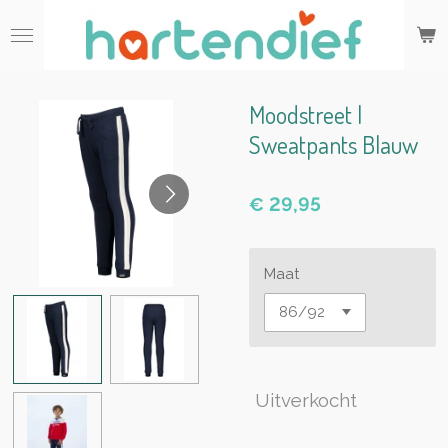
Ga
direct
naar
de
hoofdinhoud
Moodstreet |
Sweatpants Blauw
€ 29,95
Maat
Uitverkocht