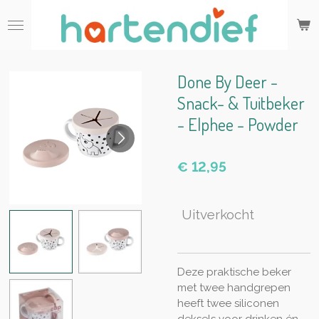
Ga
direct
naar
de
hoofdinhoud
Done By Deer -
Snack- & Tuitbeker
- Elphee - Powder
€ 12,95
Uitverkocht
Deze praktische beker
met twee handgrepen
heeft twee siliconen
deksels voor drinken én