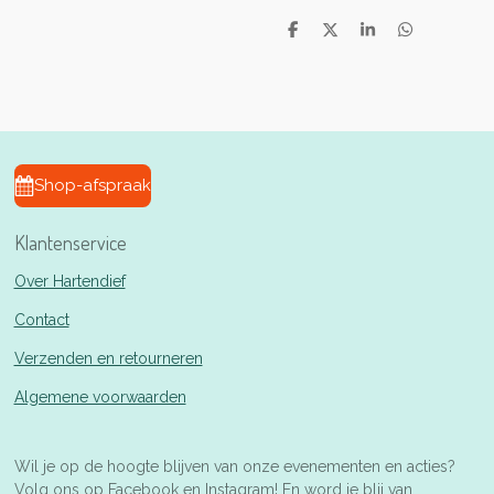
D
D
S
D
e
e
h
e
l
e
a
l
e
l
r
e
n
e
n
Shop-afspraak
Klantenservice
Over Hartendief
Contact
Verzenden en retourneren
Algemene voorwaarden
Wil je op de hoogte blijven van onze evenementen en acties?
Volg ons op Facebook en Instagram! En word je blij van