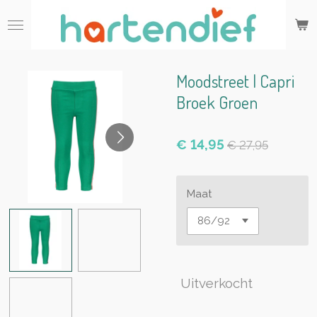
Ga
direct
naar
de
hoofdinhoud
Moodstreet | Capri
Broek Groen
€ 14,95
€ 27,95
Maat
Uitverkocht