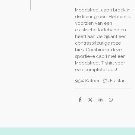
Moodstreet capri broek in
de kleur groen. Het item is
voorzien van een
elastische tailleband en
heeft aan de zijkant een
contrastkleurige roze
bies. Combineer deze
sportieve capri met een
Moodstreet T-shirt voor
een complete look!
95% Katoen, 5% Elastan
D
D
S
D
e
e
h
e
l
e
a
l
e
l
r
e
n
e
n