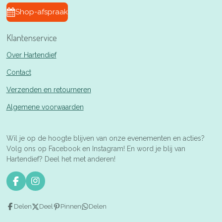
Shop-afspraak
Klantenservice
Over Hartendief
Contact
Verzenden en retourneren
Algemene voorwaarden
Wil je op de hoogte blijven van onze evenementen en acties?
Volg ons op Facebook en Instagram! En word je blij van
Hartendief? Deel het met anderen!
F
I
a
n
c
s
Delen
Deel
Pinnen
Delen
e
t
b
a